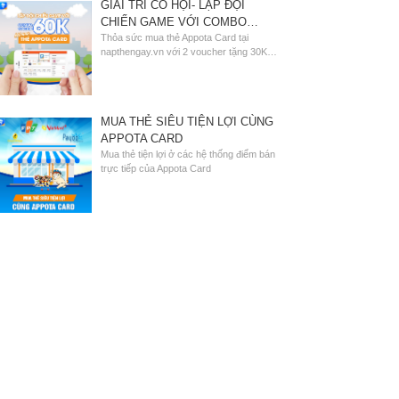
GIẢI TRÍ CÓ HỘI- LẬP ĐỘI
CHIẾN GAME VỚI COMBO
VOUCHER 60K
Thỏa sức mua thẻ Appota Card tại
napthengay.vn với 2 voucher tặng 30K
siêu hot.
MUA THẺ SIÊU TIỆN LỢI CÙNG
APPOTA CARD
Mua thẻ tiện lợi ở các hệ thống điểm bán
trực tiếp của Appota Card