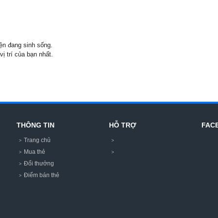
iện đang sinh sống.
 trí của bạn nhất.
THÔNG TIN
HỖ TRỢ
FAC
Trang chủ
Mua thẻ
Đổi thưởng
Điểm bán thẻ