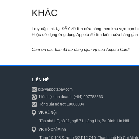
KHÁC
Truy cập link tại
ĐÂY
để tìm cửa hàng theo khu vực bạn h
Hoặc sử dụng ứng dụng Appota để tìm kiếm cửa hàng gần vị
Cảm ơn các bạn đã sử dụng dịch vụ của Appota Card!
LIÊN HỆ
biz@appotapay.com
Liên hệ kinh doanh: (+84) 907788363
Tổng đài hỗ trợ: 19006004
VP. Hà Nội
Tòa nhà LE, số 11, ngõ 71, Láng Hạ, Ba Đình, Hà Nội.
VP. Hồ Chí Minh
Tầng 10,198 Đường 3/2 P12 Q10, Thành phố Hồ Chí Minh.