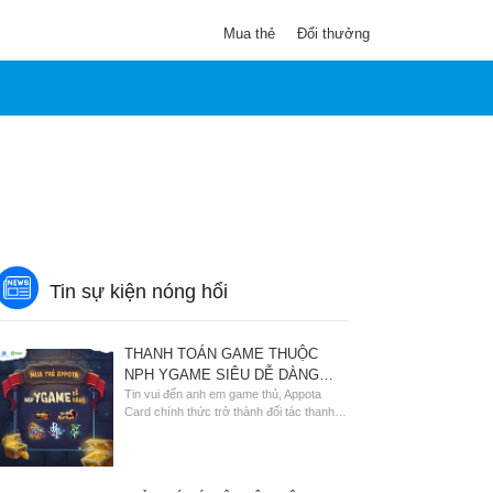
Mua thẻ
Đổi thưởng
Tin sự kiện nóng hổi
THANH TOÁN GAME THUỘC
NPH YGAME SIÊU DỄ DÀNG
CÙNG APPOTA CARD
Tin vui đến anh em game thủ, Appota
Card chính thức trở thành đối tác thanh
toán đồng hành cùng NPH YGame.