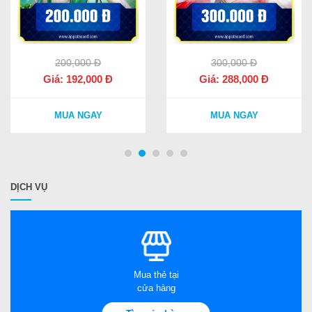
200,000 Đ
300,000 Đ
Giá:
192,000
Đ
Giá:
288,000
Đ
MUA NGAY
MUA NGAY
DỊCH VỤ
Mua thẻ tại
cửa hàng