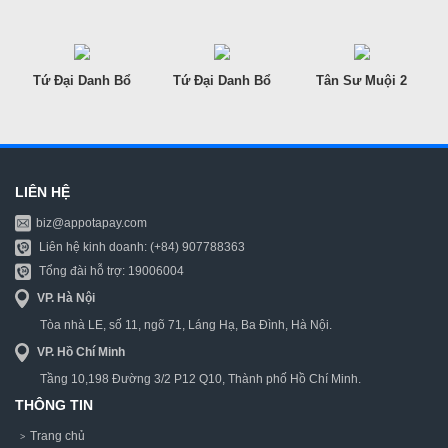
Tứ Đại Danh Bổ
Tứ Đại Danh Bổ
Tân Sư Muội 2
Côn
LIÊN HỆ
biz@appotapay.com
Liên hệ kinh doanh: (+84) 907788363
Tổng đài hỗ trợ: 19006004
VP. Hà Nội
Tòa nhà LE, số 11, ngõ 71, Láng Hạ, Ba Đình, Hà Nội.
VP. Hồ Chí Minh
Tầng 10,198 Đường 3/2 P12 Q10, Thành phố Hồ Chí Minh.
THÔNG TIN
Trang chủ