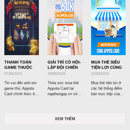
THANH TOÁN
GIẢI TRÍ CÓ HỘI-
MUA THẺ SIÊU
GAME THUỘC
LẬP ĐỘI CHIẾN
TIỆN LỢI CÙNG
NPH YGAME
GAME VỚI
APPOTA CARD
07/06/2021
30/06/2020
22/04/2020
SIÊU DỄ DÀNG ...
COMBO ...
Tin vui đến anh em
Thỏa sức mua thẻ
Mua thẻ tiện lợi ở
game thủ, Appota
Appota Card tại
các hệ thống điểm
Card chính thức trở
napthengay.vn với 2
bán trực tiếp của
thành đối tác thanh
voucher tặng 30K
Appota Card
toán đồng hành
siêu hot.
cùng NPH ...
XEM THÊM