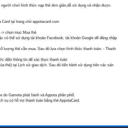
người chơi hình thức nạp thẻ đơn giản,dễ sử dụng và nhận được
a Card tại trang chủ appotacard.com
m -> chọn mục Mua thẻ
c có thể sử dụng tài khoản Facebook, tài khoản Google để đăng nhập
số lượng thẻ cần mua. Sau đó lựa chọn hình thức thanh toán: - Thanh
c điền thông tin để xác thực thanh toán
ủa thẻ) tại Lịch sử giao dịch. Sau đó tiến hành sử dụng trên các sản
e do Gamota phát hành và Appota phân phối.
h vụ có hỗ trợ thanh toán bằng thẻ AppotaCard.