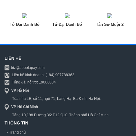
Tứ Đại Danh Bổ
Tứ Đại Danh Bổ
Tân Sư Muội 2
Cô
LIÊN HỆ
biz@appotapay.com
Liên hệ kinh doanh: (+84) 907788363
Tổng đài hỗ trợ: 19006004
VP. Hà Nội
Tòa nhà LE, số 11, ngõ 71, Láng Hạ, Ba Đình, Hà Nội.
VP. Hồ Chí Minh
Tầng 10,198 Đường 3/2 P12 Q10, Thành phố Hồ Chí Minh.
THÔNG TIN
Trang chủ