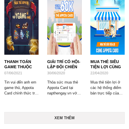
THANH TOÁN
GIẢI TRÍ CÓ HỘI-
MUA THẺ SIÊU
GAME THUỘC
LẬP ĐỘI CHIẾN
TIỆN LỢI CÙNG
NPH YGAME
GAME VỚI
APPOTA CARD
07/06/2021
30/06/2020
22/04/2020
SIÊU DỄ DÀNG ...
COMBO ...
Tin vui đến anh em
Thỏa sức mua thẻ
Mua thẻ tiện lợi ở
game thủ, Appota
Appota Card tại
các hệ thống điểm
Card chính thức trở
napthengay.vn với 2
bán trực tiếp của
thành đối tác thanh
voucher tặng 30K
Appota Card
toán đồng hành
siêu hot.
cùng NPH ...
XEM THÊM