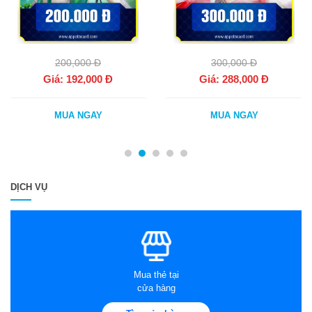
200,000 Đ
300,000 Đ
Giá:
192,000
Đ
Giá:
288,000
Đ
MUA NGAY
MUA NGAY
DỊCH VỤ
Mua thẻ tại
cửa hàng